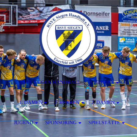
RSVE SIEGEN HANDBALL
1. HERREN
1. DAMEN
2. HERREN
2. DAMEN
JUGEND
SPONSORING
SPIELSTÄTTE