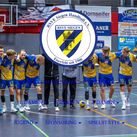
RSVE SIEGEN HANDBALL
1. HERREN
1. DAMEN
2. HERREN
2. DAMEN
JUGEND
SPONSORING
SPIELSTÄTTE